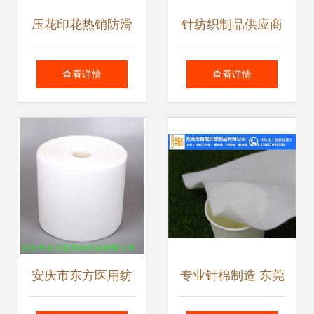
压花印花热销防滑
针纺织制品供应商
加厚祈祷毯 丹娜针
与批发市场概览 价
查看详情
查看详情
织穆斯林用品的优
格与日用百货渠道
质选择
解析
安庆市东方医用纺
专业针棉制造 东莞