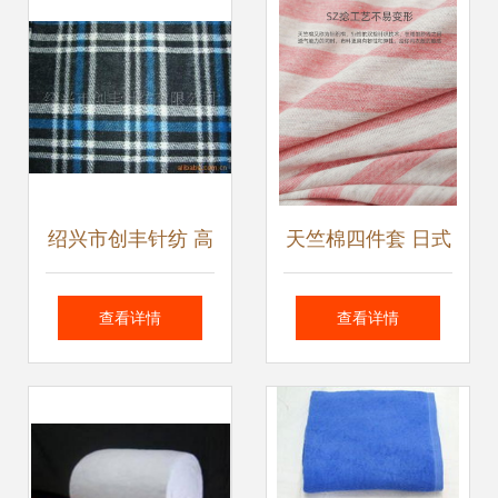
洞镂空须须休闲针
织毛衣
绍兴市创丰针纺 高
天竺棉四件套 日式
品质针织面料与日
舒适，针织条纹的
查看详情
查看详情
用百货产品系列
居家美学