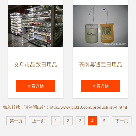
差背后
义乌市晶致日用品
苍南县诚宝日用品
厂 专注卓越的针纺
厂 专注针纺织品，
查看详情
查看详情
织品制造专家
打造品质生活
如若转载，请注明出处：http://www.jcj818.com/product/list-4.html
第一页
上一页
1
2
3
4
5
下一页