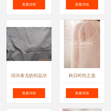
——梵天纯棉针织
应、批发与价格指
查看详情
查看详情
儿童夏凉被体验分
南
享
绍兴泰戈纺织品功
秋日时尚之选
能性面料产品列表
COSLAND93韩国
查看详情
查看详情
——日用百货篇
单淑女名媛精品洞