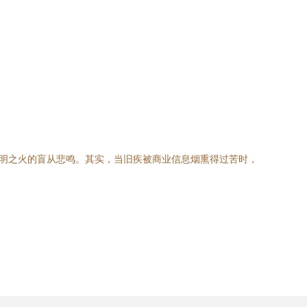
未明之火的盲从悲鸣。其实，当旧疾被商业信息烟熏得过苦时，